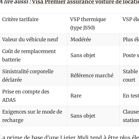
A lire aussi :
Visa Premier assurance voiture de locat
Critère tarifaire
VSP thermique
VSP éle
(type JS50)
Valeur du véhicule neuf
Modérée
Plus él
Coût de remplacement
Sans objet
Poste s
batterie
Sinistralité corporelle
Stable
Référence marché
déclarée
court
Prise en compte des
Rare
En test
ADAS
Exigences sur le mode de
Clause
Sans objet
recharge
statio
La prime de base d’une Ligier Myli tend à être plus él