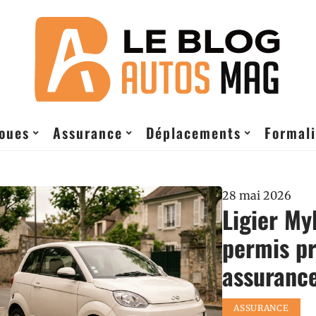
roues
Assurance
Déplacements
Formali
28 mai 2026
Ligier Myl
permis pr
assuranc
ASSURANCE