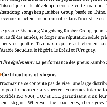
l’historique et le développement de cette marque.
Shandong Yongsheng Rubber Group
, basée en Chine
devenue un acteur incontournable dans l’industrie des 
Le groupe Shandong Yongsheng Rubber Group, quant à lu
su, au fil des années, se forger une réputation solide gr
pneus de qualité. Tracmax exporte actuellement se
l’Arabie Saoudite, le Nigéria, le Brésil et l’Uruguay.
A lire également :
La performance des pneus Kumho : 
Certifications et slogans
Tracmax ne se contente pas de viser une large distrib
un point d’honneur à respecter les normes internatio
certifiés
ISO 9001
, DOT et ECE, garantissant ainsi leur
Leur slogan, ‘Wherever the road goes, there goes 