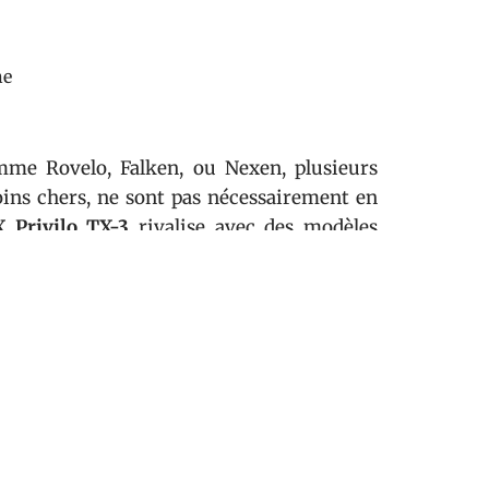
ne
e Rovelo, Falken, ou Nexen, plusieurs
ins chers, ne sont pas nécessairement en
X Privilo TX-3
rivalise avec des modèles
l sec, tout en offrant une résistance au
rence
Durabilité
e
Bonne
bonne
Très bonne
e
Bonne