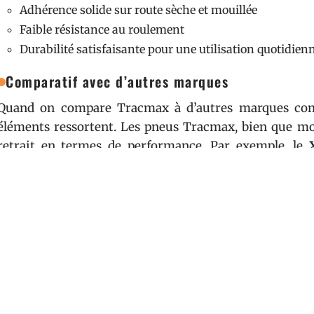
Adhérence solide sur route sèche et mouillée
Faible résistance au roulement
Durabilité satisfaisante pour une utilisation quotidien
Comparatif avec d’autres marques
Quand on compare Tracmax à d’autres marques comm
éléments ressortent. Les pneus Tracmax, bien que mo
retrait en termes de performance. Par exemple, le
similaires de Falken en matière d’adhérence sur so
roulement comparable à celle des pneus Nexen.
Marque
Modèle
Adhé
Tracmax
X Privilo TX-3
Bonn
Falken
Ziex ZE310
Très 
Nexen
N’Fera SU1
Bonn