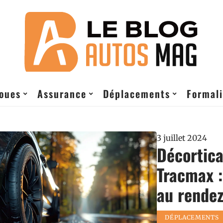
roues
Assurance
Déplacements
Formali
3 juillet 2024
Décortica
Tracmax :
au rendez
DÉPLACEMENTS