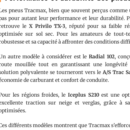
Les pneus Tracmax, bien que souvent perçus comme u
pas pour autant leur performance et leur durabilité. 
retrouve le
X Privilo TX-3
, réputé pour sa faible r
optimisée sur sol sec. Pour les amateurs de tout-t
robustesse et sa capacité à affronter des conditions diffi
Un autre modèle à considérer est le
Radial 102
, con
route mouillée tout en garantissant une longévité
solution polyvalente se tourneront vers le
A/S Trac S
économie de carburant et confort de conduite.
Pour les régions froides, le
Iceplus S210
est une opt
excellente traction sur neige et verglas, grâce à s
optimisées.
Ces différents modèles montrent que Tracmax s’efforce