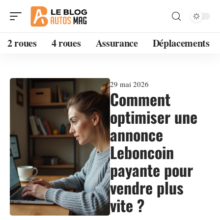
2 roues
4 roues
Assurance
Déplacements
29 mai 2026
Comment
optimiser une
annonce
Leboncoin
payante pour
vendre plus
vite ?