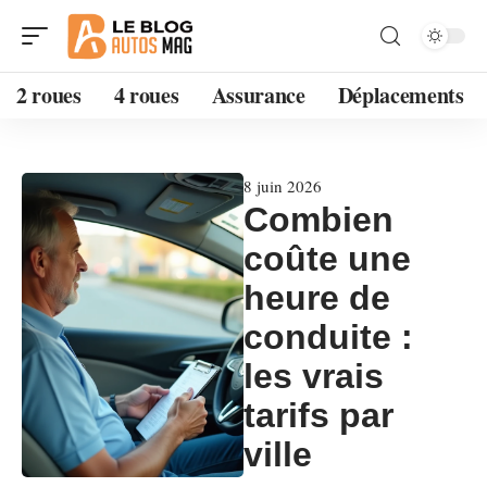
2 roues
4 roues
Assurance
Déplacements
8 juin 2026
Combien
coûte une
heure de
conduite :
les vrais
tarifs par
ville