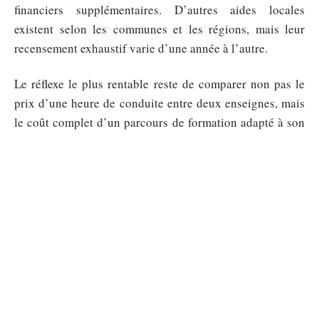
financiers supplémentaires. D’autres aides locales
existent selon les communes et les régions, mais leur
recensement exhaustif varie d’une année à l’autre.
Le réflexe le plus rentable reste de comparer non pas le
prix d’une heure de conduite entre deux enseignes, mais
le coût complet d’un parcours de formation adapté à son
Un forfait moins cher à l’achat peut coûter plus
profil.
cher à l’arrivée
si le volume d’heures inclus ne
correspond pas au besoin réel du candidat. C’est cette
lecture par le coût total, et non par le tarif vitrine, qui
permet de choisir une auto-école sans mauvaise surprise.
Sommaire