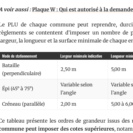
A voir aussi :
Plaque W : Qui est autorisé à la demande
Le PLU de chaque commune peut reprendre, durcir 
règlements se contentent d’imposer un nombre de pl
largeur, la longueur et la surface minimale de chaque 
Mode de stationnement
Largeur minimale indicative
Longueur minim
Bataille
2,50 m
5,00 m
(perpendiculaire)
Variable selon
Variable 
Épi (45° à 75°)
l’angle
l’angle
Créneau (parallèle)
2,00 m
5,00 à 6,
Ce tableau présente les ordres de grandeur issus de
commune peut imposer des cotes supérieures
, notam