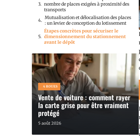
nombre de places exigées à proximité des
transports
Mutualisation et délocalisation des places
: un levier de conception du lotissement
Étapes concrètes pour sécuriser le
dimensionnement du stationnement
avant le dépôt
4 ROUES
Vente de voiture : comment rayer
la carte grise pour être vraiment
protégé
5 août 2026