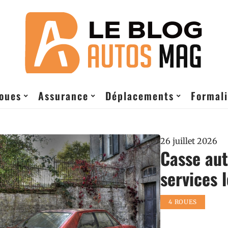
roues
Assurance
Déplacements
Formali
26 juillet 2026
Casse aut
services l
4 ROUES